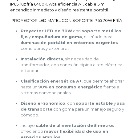
IP65, luz fría 6400K. Alta eficiencia A+, cable 5 m,
encendido inmediato y diseño resistente portátil.
PROYECTOR LED MATEL CON SOPORTE IP65 70W FRÍA
Proyector LED de 70W
con
soporte metálico
fijo
y
empuñadura de goma
, diseñado para
iluminación portátil en entornos exigentes
como obras y exteriores.
Instalación directa
, sin necesidad de
transformador, con conexión rápida a red eléctrica
estándar.
Clasificación energética A+
, que permite ahorrar
hasta un
90% en consumo energético
frente a
sistemas convencionales.
Diseño ergonómico
, con
soporte estable
y
asa
de transporte
con goma para un manejo seguro y
cómodo.
Incluye
cable de alimentación de 5 metros
,
ofreciendo
mayor flexibilidad de uso en
espacios amplios
.