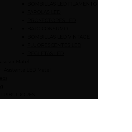
BOMBILLAS LED FILAMENTO
FAROLAS LED
PROYECTORES LED
BAJO CONSUMO
BOMBILLAS LED VINTAGE
FLUORESCENTES LED
REGLETAS LED
asesor Matel
Asistente LED Matel
eos
og
STRIBUIDORES