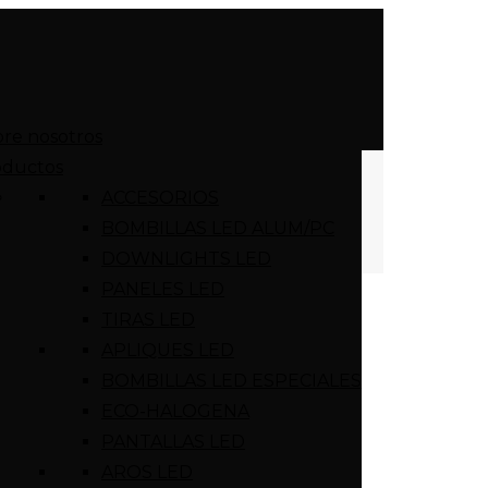
re nosotros
oductos
ACCESORIOS
BOMBILLAS LED ALUM/PC
DOWNLIGHTS LED
PANELES LED
TIRAS LED
APLIQUES LED
BOMBILLAS LED ESPECIALES
ECO-HALOGENA
PANTALLAS LED
AROS LED