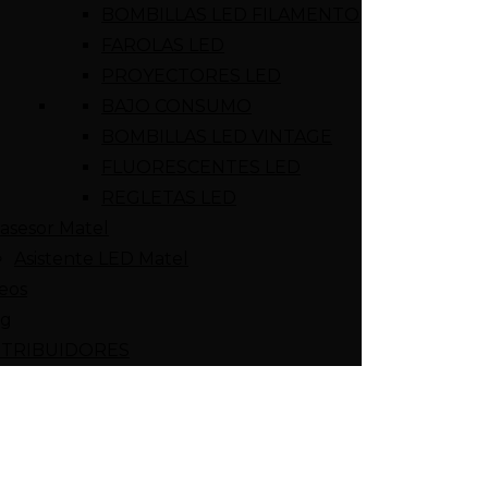
BOMBILLAS LED FILAMENTO
FAROLAS LED
PROYECTORES LED
BAJO CONSUMO
BOMBILLAS LED VINTAGE
FLUORESCENTES LED
REGLETAS LED
asesor Matel
Asistente LED Matel
eos
og
STRIBUIDORES