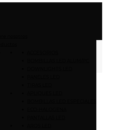
re nosotros
oductos
ACCESORIOS
BOMBILLAS LED ALUM/PC
DOWNLIGHTS LED
PANELES LED
TIRAS LED
APLIQUES LED
BOMBILLAS LED ESPECIALES
ECO-HALOGENA
PANTALLAS LED
AROS LED