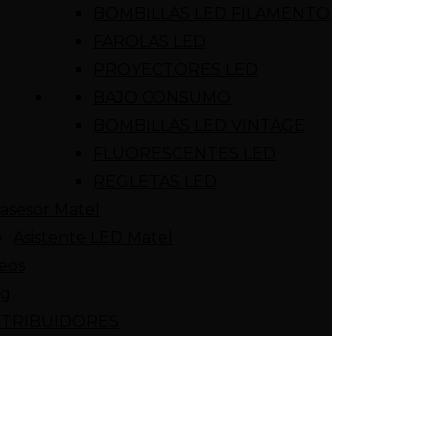
BOMBILLAS LED FILAMENTO
FAROLAS LED
PROYECTORES LED
BAJO CONSUMO
BOMBILLAS LED VINTAGE
FLUORESCENTES LED
REGLETAS LED
asesor Matel
Asistente LED Matel
eos
og
STRIBUIDORES