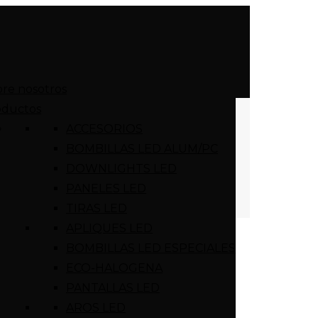
re nosotros
oductos
ACCESORIOS
BOMBILLAS LED ALUM/PC
DOWNLIGHTS LED
PANELES LED
TIRAS LED
APLIQUES LED
BOMBILLAS LED ESPECIALES
ECO-HALOGENA
PANTALLAS LED
AROS LED