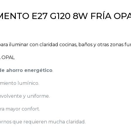
ENTO E27 G120 8W FRÍA OP
ara iluminar con claridad cocinas, baños y otras zonas fun
A OPAL
e ahorro energético
.
imiento lumínico.
envolvente y uniforme.
ara mayor confort.
ntornos que requieren mucha claridad.