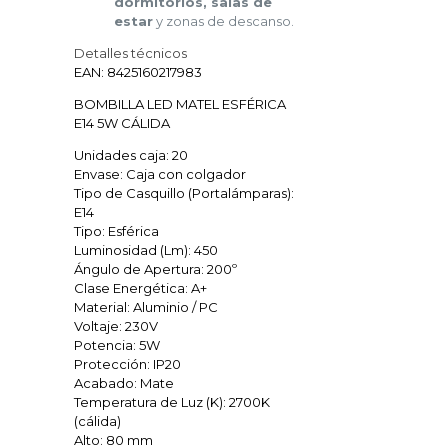
dormitorios, salas de
estar
y zonas de descanso.
Detalles técnicos
EAN: 8425160217983
BOMBILLA LED MATEL ESFÉRICA
E14 5W CÁLIDA
Unidades caja: 20
Envase: Caja con colgador
Tipo de Casquillo (Portalámparas):
E14
Tipo: Esférica
Luminosidad (Lm): 450
Ángulo de Apertura: 200º
Clase Energética: A+
Material: Aluminio / PC
Voltaje: 230V
Potencia: 5W
Protección: IP20
Acabado: Mate
Temperatura de Luz (K): 2700K
(cálida)
Alto: 80 mm