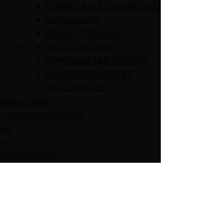
BOMBILLAS LED FILAMENTO
FAROLAS LED
PROYECTORES LED
BAJO CONSUMO
BOMBILLAS LED VINTAGE
FLUORESCENTES LED
REGLETAS LED
asesor Matel
Asistente LED Matel
eos
og
STRIBUIDORES