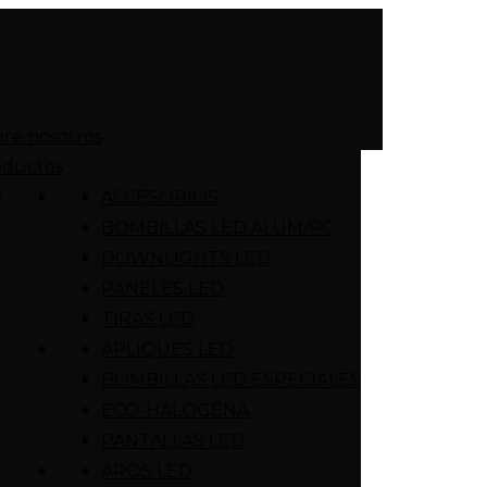
re nosotros
oductos
ACCESORIOS
BOMBILLAS LED ALUM/PC
DOWNLIGHTS LED
PANELES LED
TIRAS LED
APLIQUES LED
BOMBILLAS LED ESPECIALES
ECO-HALOGENA
PANTALLAS LED
AROS LED