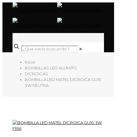
✕
Inicio
BOMBILLAS LED ALUM/PC
DICROICAS
BOMBILLA LED MATEL DICROICA GU10
3W NEUTRA