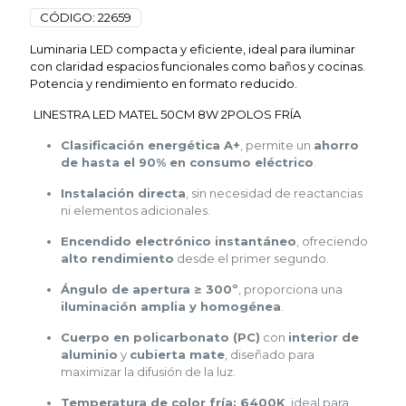
CÓDIGO:
22659
Luminaria LED compacta y eficiente, ideal para iluminar
con claridad espacios funcionales como baños y cocinas.
Potencia y rendimiento en formato reducido.
LINESTRA LED MATEL 50CM 8W 2POLOS FRÍA
Clasificación energética A+
, permite un
ahorro
de hasta el 90% en consumo eléctrico
.
Instalación directa
, sin necesidad de reactancias
ni elementos adicionales.
Encendido electrónico instantáneo
, ofreciendo
alto rendimiento
desde el primer segundo.
Ángulo de apertura ≥ 300º
, proporciona una
iluminación amplia y homogénea
.
Cuerpo en policarbonato (PC)
con
interior de
aluminio
y
cubierta mate
, diseñado para
maximizar la difusión de la luz.
Temperatura de color fría: 6400K
, ideal para