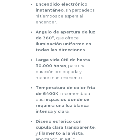
Encendido electrónico
instantáneo
, sin parpadeos
ni tiempos de espera al
encender.
Ángulo de apertura de luz
de 360º
, que ofrece
iluminación uniforme en
todas las direcciones
.
Larga vida útil de hasta
30.000 horas
, para una
duración prolongada y
menor mantenimiento.
Temperatura de color fría
de 6400K
, recomendada
para
espacios donde se
requiera una luz blanca
intensa y clara
.
Diseño esférico con
cúpula clara transparente
,
y
filamento a la vista
,
aportando un estilo